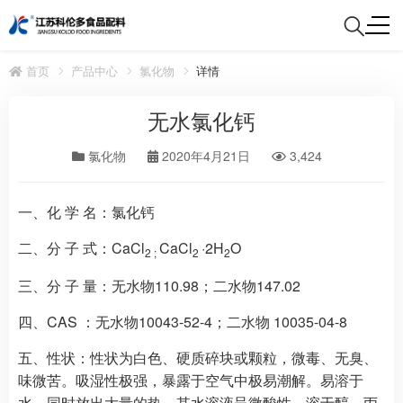
首页
产品中心
氯化物
详情
无水氯化钙
氯化物
2020年4月21日
3,424
一、化 学 名：
氯化钙
二、分 子 式：
CaCl
CaCl
·2H
O
2 ;
2
2
三、分 子 量
：无水物110.98；二水物147.02
四、CAS
：无水物10043-52-4；二水物 10035-04-8
五、性状：
性状为白色、硬质碎块或颗粒，微毒、无臭、
味微苦。吸湿性极强，暴露于空气中极易潮解。易溶于
水，同时放出大量的热，其水溶液呈微酸性。溶于醇、丙