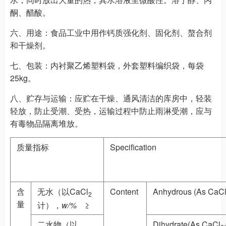
酮、醋酸。
六、用途：
食品工业中用作钙质强化剂、固化剂、螯合剂
和干燥剂。
七、包装：
内衬聚乙烯塑料袋，外套塑料编织袋，每袋
25kg。
八、贮存与运输：
应贮在干燥、通风清洁的库房中，轻装
轻放，防止受潮、受热，运输过程中防止雨淋受潮，应与
有毒物品隔离堆放。
质量指标
Specification
含
无水（以CaCl
Content
Anhydrous (As CaC
2
量
计），
w/%
≥
二水物（以
Dihydrate(As CaCl