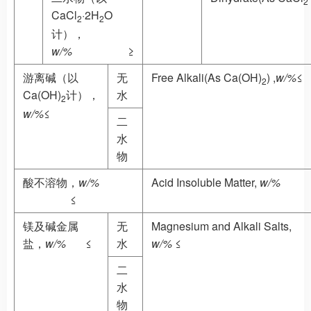
2
CaCl
·2H
O
2
2
计），
w/%
≥
游离碱（以
无
Free Alkali(As Ca(OH)
) ,
w/%
≤
2
Ca(OH)
计），
水
2
w/%
≤
二
水
物
酸不溶物，
w/%
Acid Insoluble Matter,
w/
≤
镁及碱金属
无
Magnesium and Alkali Salts,
盐，
w/%
≤
水
w/%
≤
二
水
物