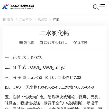
首页
产品中心
氯化物
详情
二水氯化钙
氯化物
2020年4月21日
2,936
一、化 学 名：
氯化钙
二、分 子 式：
CaCl
CaCl
·2H
O
2 ;
2
2
三、分 子 量
：无水物110.98；二水物147.02
四、CAS
：无水物10043-52-4；二水物 10035-04-8
五、性状：
性状为白色、硬质碎块或颗粒，微毒、无臭、
味微苦。吸湿性极强，暴露于空气中极易潮解。易溶于
水，同时放出大量的热，其水溶液呈微酸性。溶于醇、丙