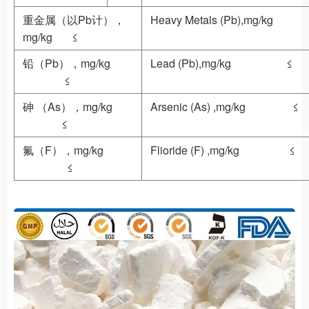
重金属（以Pb计），
Heavy Metals (Pb),mg/kg 
mg/kg ≤
铅（Pb），mg/kg
Lead (Pb),mg/kg ≤
≤
砷 （As），mg/kg
Arsenic (As) ,mg/kg ≤
≤
氟（F），mg/kg
Flioride (F) ,mg/kg ≤
≤