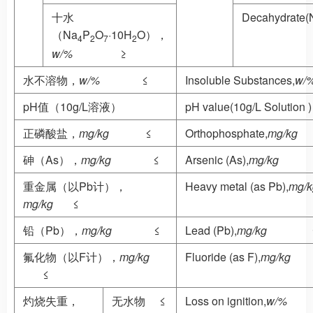
十水
Decahydrate(
（Na
P
O
·10H
O），
4
2
7
2
w/%
≥
水不溶物，
w/%
≤
Insoluble Substances,
w/
pH值（10g/L溶液）
pH value(10g/L Solution )
正磷酸盐，
mg/kg
≤
Orthophosphate,
mg/kg
砷（As），
mg/kg
≤
Arsenic (As),
mg/kg
重金属（以Pb计），
Heavy metal (as Pb),
mg/
mg/kg
≤
铅（Pb），
mg/kg
≤
Lead (Pb),
mg/kg
氟化物（以F计），
mg/kg
Fluoride (as F),
mg/kg
≤
灼烧失重，
无水物 ≤
Loss on ignition,
w/%