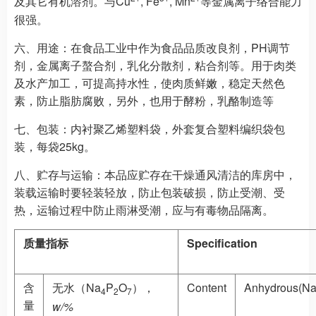
及其它有机溶剂。与Cu
, Fe
, Mn
等金属离子络合能力
很强。
六、用途：
在食品工业中作为食品品质改良剂，PH调节
剂，金属离子螯合剂，乳化分散剂，粘合剂等。用于肉类
及水产加工，可提高持水性，使肉质鲜嫩，稳定天然色
素，防止脂肪腐败，另外，也用于酵粉，乳酪制造等
七、包装：
内衬聚乙烯塑料袋，外套复合塑料编织袋包
装，每袋25kg。
八、贮存与运输：
本品应贮存在干燥通风清洁的库房中，
装载运输时要轻装轻放，防止包装破损，防止受潮、受
热，运输过程中防止雨淋受潮，应与有毒物品隔离。
质量指标
Specification
含
无水（Na
P
O
），
Content
Anhydrous(N
4
2
7
量
w/%