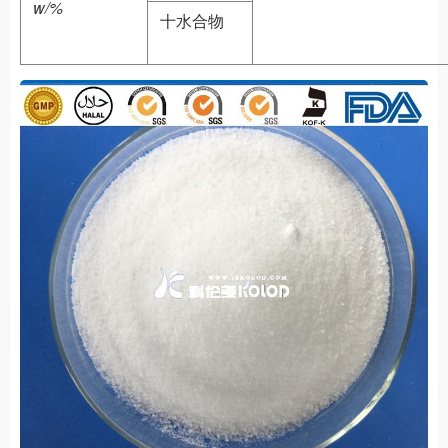
w/%
十水合物