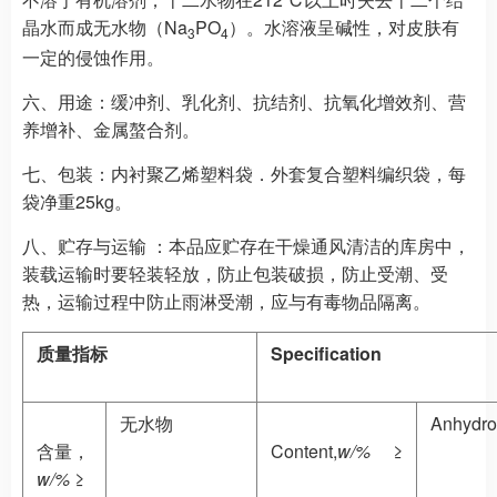
晶水而成无水物（Na
PO
）。水溶液呈碱性，对皮肤有
3
4
一定的侵蚀作用。
六、用途：
缓冲剂、乳化剂、抗结剂、抗氧化增效剂、营
养增补、金属螯合剂。
七、包装：
内衬聚乙烯塑料袋．外套复合塑料编织袋，每
袋净重25kg。
八、贮存与运输 ：
本品应贮存在干燥通风清洁的库房中，
装载运输时要轻装轻放，防止包装破损，防止受潮、受
热，运输过程中防止雨淋受潮，应与有毒物品隔离。
质量指标
Specification
无水物
Anhydro
含量，
Content,
w/%
≥
w/%
≥