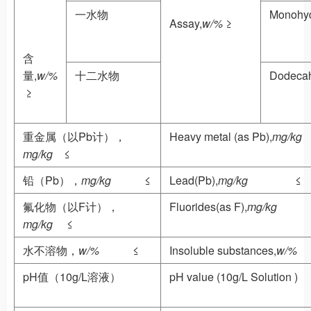
一水物
Monohyd
Assay,
w/%
≥
含
量,
w/%
十二水物
Dodecah
≥
重金属（以Pb计），
Heavy metal (as Pb),
mg/kg
mg/kg
≤
铅（Pb），
mg/kg
≤
Lead(Pb),
mg/kg
≤
氟化物（以F计），
Fluorides(as F),
mg/kg
mg/kg
≤
水不溶物，
w/%
≤
Insoluble substances,
w/%
pH值（10g/L溶液）
pH value (10g/L Solution )