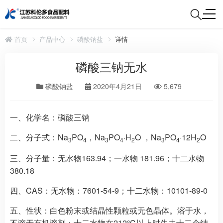
首页
产品中心
磷酸钠盐
详情
磷酸三钠无水
磷酸钠盐
2020年4月21日
5,679
一、
化学名：
磷酸三钠
二、分子式：
Na
PO
，Na
PO
·H
O ，Na
PO
·12H
O
3
4
3
4
2
3
4
2
三、分子量：
无水物163.94；一水物 181.96；十二水物
380.18
四、CAS：
无水物：7601-54-9；十二水物：10101-89-0
五、
性状
：
白色粉末或结晶性颗粒或无色晶体。溶于水，
不溶于有机溶剂；十二水物在212℃以上时失去十二个结