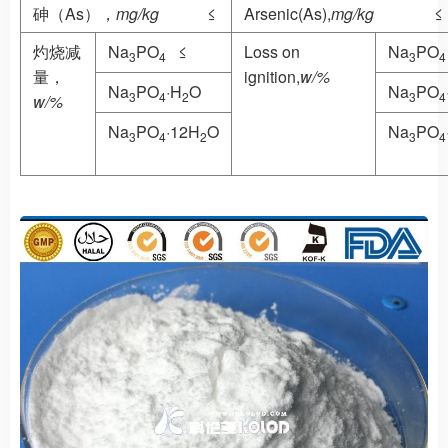
砷（As），
mg/kg
≤
Arsenic(As),
mg/kg
≤
灼烧减
Na
PO
≤
Loss on
Na
PO
3
4
3
4
量，
ignition,
w/%
Na
PO
·H
O
Na
PO
3
4
2
3
4
w/%
Na
PO
·12H
O
Na
PO
3
4
2
3
4