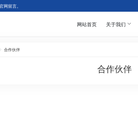
官网留言。
网站首页
关于我们
合作伙伴
合作伙伴