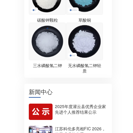
碳酸钾颗粒
草酸铜
三水磷酸氢二钾
无水磷酸氢二钾轻
质
新闻中心
2025年度灌云县优秀企业家
先进个人推荐结果公示
江苏科伦多亮相FIC 2026，