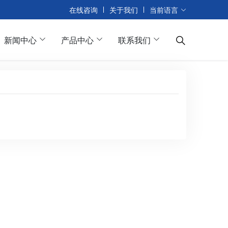
在线咨询
关于我们
当前语言
新闻中心
产品中心
联系我们