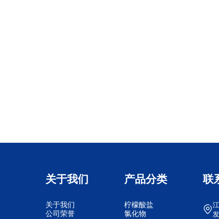
关于我们
产品分类
联
关于我们
柠檬酸盐
公司荣誉
氯化物