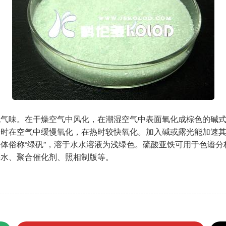
气味。在干燥空气中风化，在潮湿空气中表面氧化成棕色的碱式硫
在空气中缓慢氧化，在热时较快氧化。加入碱或露光能加速其氧化。相
体俗称“绿矾”，溶于水水溶液为浅绿色。硫酸亚铁可用于色谱
净水、聚合催化剂、照相制版等。