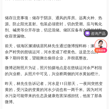
储存注意事项：储存于阴凉、通风的库房。远离火种、热
源。防止阳光直射。包装必须密封，切勿受潮。应与氧化
剂、碱类等分开存放，切忌混储。储区应备有合适的材料
咨询产品
收容泄漏物。
前天，镇海区澥浦镇居民林先生通过微博报料称：澥浦镇
余严村旁的慈镇运河，河水变成了橙黄色。这是怎么回
事？期待答复，望能揪出偷排企业，并彻底整改。
微博还附照片为证，照片拍摄地点是在慈镇运河余严村段
的兴业桥。从照片中可见，兴业桥两侧的河水黄如橙汁。
昨天，林先生告诉记者，河水是11日那天，一夜间突然变
黄的，受污染的变黄的河水少说也有一两千米。因为对河
水污染可能带来的生态及健康危害深感担忧，他发了那条
微博。