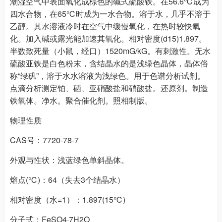
潮湿空气中表面氧化成棕色的碱式硫酸铁。在56.6℃成为
四水合物，在65℃时成为一水合物。溶于水，几乎不溶于
乙醇。其水溶液冷时在空气中缓慢氧化，在热时较快氧
化。加入碱或露光能加速其氧化。相对密度(d15)1.897。
半数致死量（小鼠，经口）1520mG/kG。有刺激性。无水
硫酸亚铁是白色粉末，含结晶水的是浅绿色晶体，晶体俗
称“绿矾”，溶于水水溶液为浅绿色。用于色谱分析试剂。
点滴分析测定铂、硒、亚硝酸盐和硝酸盐。还原剂。制造
铁氧体。净水。聚合催化剂。照相制版。
物理性质
CAS号：7720-78-7
外观与性状：浅蓝绿色单斜晶体。
熔点(℃)：64（失去3个结晶水）
相对密度（水=1）：1.897(15℃)
分子式：FeSO4·7H2O