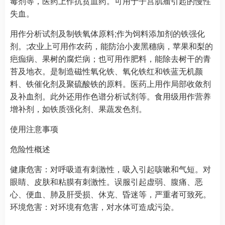
毒剂等，医药上作抗贫血药。可用于子宫肌瘤引起的慢性
失血。
用作分析试剂及制铁氧体原料;作为饲料添加剂的铁强化
剂。;农业上可用作农药，能防治小麦黑穗病，苹果和梨的
疤痂病、果树的腐烂病；也可用作肥料，能除去树干的青
苔及地衣。是制造磁性氧化铁、氧化铁红和铁蓝无机颜
料、铁催化剂及聚硫酸铁的原料。医药上用作局部收敛剂
及补血剂。此外还用作色谱分析试剂等。食用级用作营养
增补剂，如铁质强化剂、果蔬发色剂。
使用注意事项
危险性概述
健康危害：对呼吸道有刺激性，吸入引起咳嗽和气短。对
眼睛、皮肤和粘膜有刺激性。误服引起虚弱、腹痛、恶
心、便血、肺及肝受损、休克、昏迷等，严重者可致死。
环境危害：对环境有危害，对水体可造成污染。