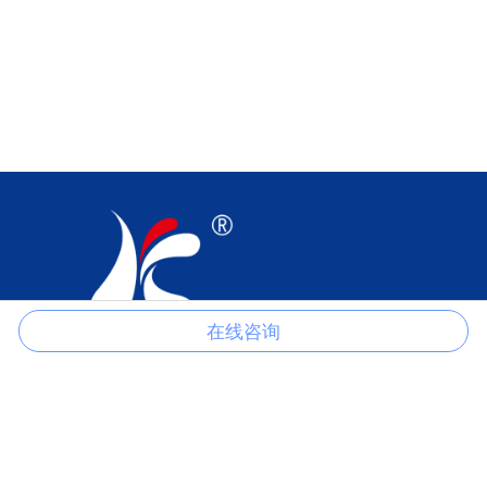
在线咨询
江苏科伦多食品配料有限公司是以生产磷酸盐、柠檬酸盐、氯化物、
硫酸盐、甲酸盐、醋酸盐、草酸盐等产品的一家专业制造商。