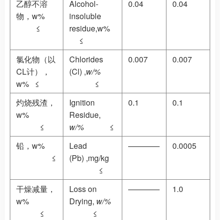
乙醇不溶
Alcohol-
0.04
0.04
物，w%
insoluble
≤
residue,w%
≤
氯化物（以
Chlorides
0.007
0.007
CL计），
(Cl) ,
w/%
w% ≤
≤
灼烧残渣，
Ignition
0.1
0.1
w%
Residue,
≤
w/%
≤
铅，w%
Lead
————
0.0005
≤
(Pb) ,mg/kg
≤
干燥减量，
Loss on
————
1.0
w%
Drying,
w/%
≤
≤