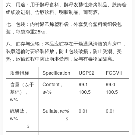
六、用途：
用于酵母食料、酵母发酵性焙烤制品、胶姆糖
组织改进剂、含醇饮料、明胶制品、葡萄酒。
七、包装：
内衬聚乙烯塑料袋，外套复合塑料编织袋包
装，每袋净重25kg。
八、贮存与运输：
本品应贮存在干燥通风清洁的库房中，
装载运输时要轻装轻放，防止包装破损，防止受潮、受
热，运输过程中防止雨淋受潮，应与有毒物品隔离。
质量指标
Specification
USP32
FCCVII
含量（以干
Content ,
99.1-
99.0-
基记），
w/%
100.5
100.5
w%
硫酸盐，
Sulfate,
w/%
0.01
0.01
w%
≤
≤