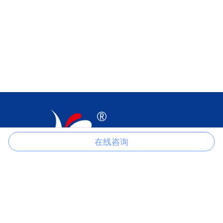
在线咨询
江苏科伦多食品配料有限公司是以生产磷酸盐、柠檬酸盐、氯化物、
硫酸盐、甲酸盐、醋酸盐、草酸盐等产品的一家专业制造商。