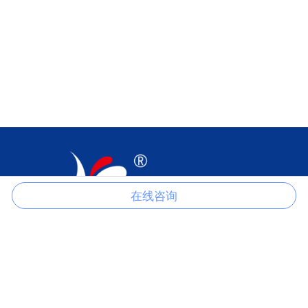
在线咨询
江苏科伦多食品配料有限公司是以生产磷酸盐、柠檬酸盐、氯化物、
硫酸盐、甲酸盐、醋酸盐、草酸盐等产品的一家专业制造商。