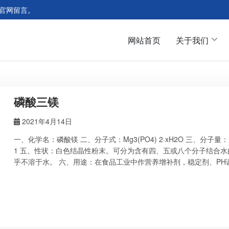
官网留言。
网站首页
关于我们
磷酸三镁
2021年4月14日
一、化学名：磷酸镁 二、分子式：Mg3(PO4) 2·xH2O 三、分子量：无水
1 五、性状：白色结晶性粉末。可分为含有四、五或八个分子结合
乎不溶于水。 六、用途：在食品工业中作营养增补剂，稳定剂、P
剂使用，牙科研磨剂。 七、包装：内衬聚乙烯塑料袋，外套塑料编织袋
本品应贮存在干燥通风清洁的库房中，装载运输时要轻装轻放，防止
程中防止雨淋受潮，应与有毒物品隔离。 质量指标 Specification FCC