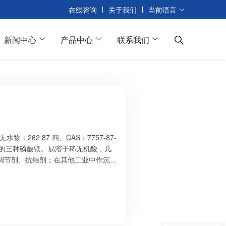
在线咨询
关于我们
当前语言
新闻中心
产品中心
联系我们
物：262.87 四、CAS：7757-87-
水的三种磷酸镁。易溶于稀无机酸，几
H调节剂、抗结剂；在其他工业中作沉淀
，每袋25kg。 八、贮存与运输：
包装破损，防止受潮、受热，运输过
 VII 含…