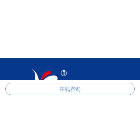
在线咨询
江苏科伦多食品配料有限公司是以生产磷酸盐、柠檬酸盐、氯化物、
硫酸盐、甲酸盐、醋酸盐、草酸盐等产品的一家专业制造商。