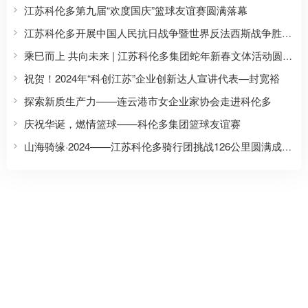
江苏科伦多第九届“欢度国庆”篮球友谊赛圆满落幕
江苏科伦多开展中国人民抗日战争暨世界反法西斯战争胜利80周年主题纪念活动
乘巳而上 共向未来 | 江苏科伦多集团蛇年新春文体活动圆满收官
祝贺！2024年“科创江苏”企业创新达人宣讲代表—封宽裕
探索新质生产力——连云港市女企业家协会走进科伦多
庆祝华诞，燃情篮球——科伦多集团篮球友谊赛
山海骑缘·2024——江苏科伦多骑行团挑战126公里圆满成功！