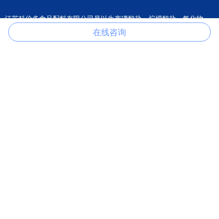
江苏科伦多食品配料有限公司是以生产磷酸盐、柠檬酸盐、氯化物、
硫酸盐、甲酸盐、醋酸盐、草酸盐等产品的一家专业制造商。
在线咨询
关于我们
产品分类
关于我们
柠檬酸盐
公司荣誉
氯化物
在线咨询
硫酸盐
联系我们
磷酸钙盐
磷酸钠盐
磷酸钾盐
乙酸盐
其它产品
联系我们