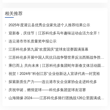
相关推荐
2025年度灌云县优秀企业家先进个人推荐结果公示
迎新春，庆佳节｜江苏科伦多马年趣味运动会活力全开！
连云港市市长质量奖申报公示
江苏科伦多第九届“欢度国庆”篮球友谊赛圆满落幕
江苏科伦多开展中国人民抗日战争暨世界反法西斯战争胜利80周年主题纪念活动
乘巳而上 共向未来 | 江苏科伦多集团蛇年新春文体活动圆满收官
祝贺！2024年“科创江苏”企业创新达人宣讲代表—封宽裕
探索新质生产力——连云港市女企业家协会走进科伦多
庆祝华诞，燃情篮球——科伦多集团篮球友谊赛
山海骑缘·2024——江苏科伦多骑行团挑战126公里圆满成功！