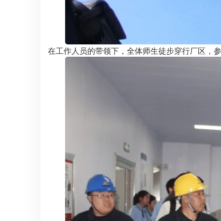
在工作人员的带领下，全体师生徒步穿行厂区，