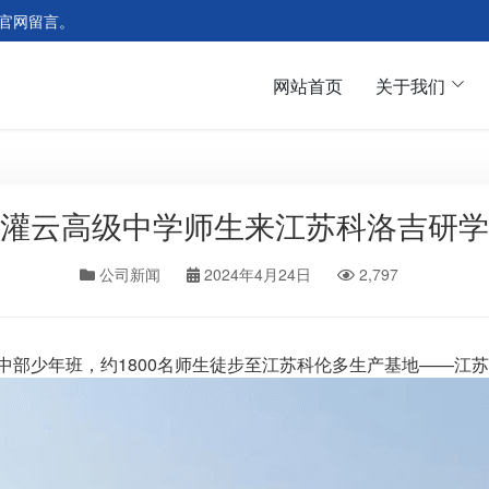
官网留言。
网站首页
关于我们
灌云高级中学师生来江苏科洛吉研学
公司新闻
2024年4月24日
2,797
初中部少年班，约1800名师生徒步至江苏科伦多生产基地——江