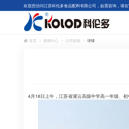
欢迎您访问江苏科伦多食品配料有限公司，如需咨询，请在
首页
新闻中心
公司新闻
详情
4月18日上午，江苏省灌云高级中学高一年级、