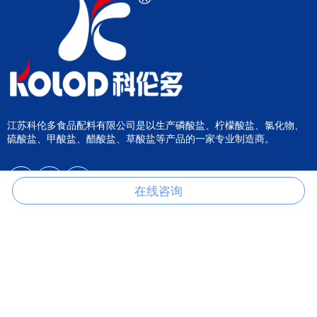
江苏科伦多食品配料有限公司是以生产磷酸盐、柠檬酸盐、氯化物、
硫酸盐、甲酸盐、醋酸盐、草酸盐等产品的一家专业制造商。
在线咨询
关于我们
产品分类
关于我们
柠檬酸盐
公司荣誉
氯化物
在线咨询
硫酸盐
联系我们
磷酸钙盐