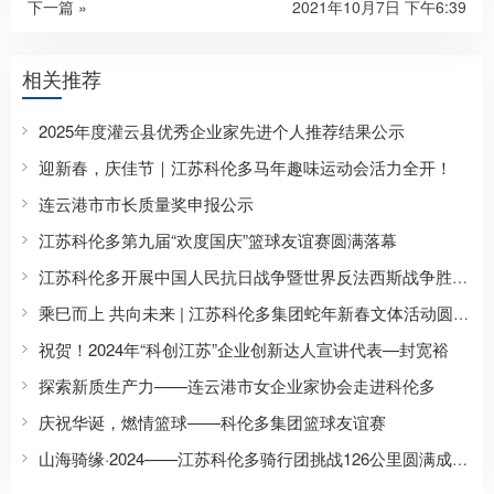
下一篇 »
2021年10月7日 下午6:39
相关推荐
2025年度灌云县优秀企业家先进个人推荐结果公示
迎新春，庆佳节｜江苏科伦多马年趣味运动会活力全开！
连云港市市长质量奖申报公示
江苏科伦多第九届“欢度国庆”篮球友谊赛圆满落幕
江苏科伦多开展中国人民抗日战争暨世界反法西斯战争胜利80周年主题纪念活动
乘巳而上 共向未来 | 江苏科伦多集团蛇年新春文体活动圆满收官
祝贺！2024年“科创江苏”企业创新达人宣讲代表—封宽裕
探索新质生产力——连云港市女企业家协会走进科伦多
庆祝华诞，燃情篮球——科伦多集团篮球友谊赛
山海骑缘·2024——江苏科伦多骑行团挑战126公里圆满成功！