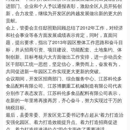
进部门、企业和个人予以通报表彰，激励全区人员开拓创
新，合力攻坚，继续为开发区的跨越发展做出新的更大的
贡献。
会上，管委会主任邸照勤回顾总结了2012年工作，对经济
和社会事业等各方面发展成绩表示肯定，同时，直面问
题，提出要求，指出了2013年园区整体工作思路和奋斗目
标，并从招商引资、项目建设、功能配套、土地集约、体
制创新、目标考核六大方面做出工作安排，进一步动员全
区干部职工统一思想，坚定信心，乘势而上，奋发有为，
共同促进新一年园区工作实现更大更新的突破。
会议期间，开发区招商部门、综合服务中心、江苏科伦多
食品配料有限公司、江苏博鹏重工机械制造有限公司代表
分别作了表态发言。江苏科伦多食品配料有限公司表示，
在新的一年里将再接再厉，齐心奋斗，努力实现过千万的
纳税目标。
最后，县委常委、开发区党工委书记李占超从“着力打造治
安强化园区、着力打造效能提升点、着力打造招商促进
点、着力打造提速进位点”四个方面作了重要讲话。