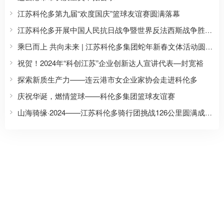
江苏科伦多第九届“欢度国庆”篮球友谊赛圆满落幕
江苏科伦多开展中国人民抗日战争暨世界反法西斯战争胜利80周年主题纪念活动
乘巳而上 共向未来 | 江苏科伦多集团蛇年新春文体活动圆满收官
祝贺！2024年“科创江苏”企业创新达人宣讲代表—封宽裕
探索新质生产力——连云港市女企业家协会走进科伦多
庆祝华诞，燃情篮球——科伦多集团篮球友谊赛
山海骑缘·2024——江苏科伦多骑行团挑战126公里圆满成功！