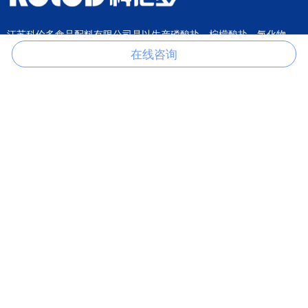
江苏科伦多食品配料有限公司是以生产磷酸盐、柠檬酸盐、氯化物、
硫酸盐、甲酸盐、醋酸盐、草酸盐等产品的一家专业制造商。
在线咨询
关于我们
产品分类
关于我们
柠檬酸盐
公司荣誉
氯化物
在线咨询
硫酸盐
联系我们
磷酸钙盐
磷酸钠盐
磷酸钾盐
乙酸盐
其它产品
联系我们