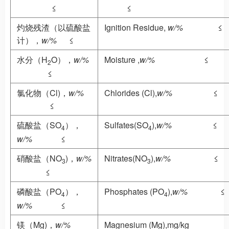
≤
≤
灼烧残渣（以硫酸盐
Ignition Residue,
w/%
≤
计），
w/%
≤
水分（H
O），
w/%
Moisture ,
w/%
≤
2
≤
氯化物（Cl)，
w/%
Chlorides (Cl),
w/%
≤
≤
硫酸盐（SO
），
Sulfates(SO
),
w/%
≤
4
4
w/%
≤
硝酸盐（NO
)，
w/%
Nitrates(NO
),
w/%
≤
3
3
≤
磷酸盐（PO
），
Phosphates (PO
),
w/%
≤
4
4
w/%
≤
镁（Mg)，
w/%
Magnesium (Mg),mg/kg