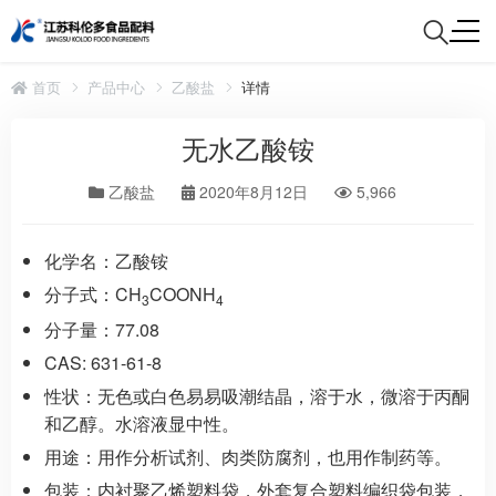
首页
产品中心
乙酸盐
详情
无水乙酸铵
乙酸盐
2020年8月12日
5,966
化学名：
乙酸铵
分子式：
CH
COONH
3
4
分子量：
77.08
CAS:
631-61-8
性状：
无色或白色易易吸潮结晶，溶于水，微溶于丙酮
和乙醇。水溶液显中性。
用途：
用作分析试剂、肉类防腐剂，也用作制药等。
包装：
内衬聚乙烯塑料袋，外套复合塑料编织袋包装，