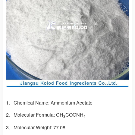
1、Chemical Name:
Ammonium Acetate
2、Molecular Formula:
CH
COONH
3
4
3、Molecular Weight:
77.08