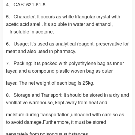
4、CAS:
631-61-8
5、Character:
It occurs as white triangular crystal with
acetic acid smell. It’s soluble in water and ethanol,
insoluble in acetone.
6、Usage:
It’s used as analytical reagent, preservative for
meat and also used in pharmacy.
7、Packing:
It is packed with polyethylene bag as inner
layer, and a compound plastic woven bag as outer
layer. The net weight of each bag is 25kg.
8、Storage and Transport:
It should be stored in a dry and
ventilative warehouse, kept away from heat and
moisture during transportation,unloaded with care so as
to avoid damage.Furthermore, it must be stored
separately from poisonous substances.