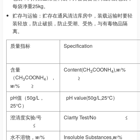
每袋净重25kg。
贮存与运输：
贮存在通风清洁库房中，装载运输时要轻
装轻放，防止破损，防止受潮、受热，与有毒物品隔
离。
质量指标
Specification
含量
Content(CH
COONH
),
w/%
3
4
（CH
COONH
），
≥
3
4
w/%
≥
pH值（50g/L，
pH value(50g/L,25℃)
25℃）
澄清度实验/号
Clarity Test/No ≤
≤
水不溶物，
w/%
Insoluble Substances,
w/%