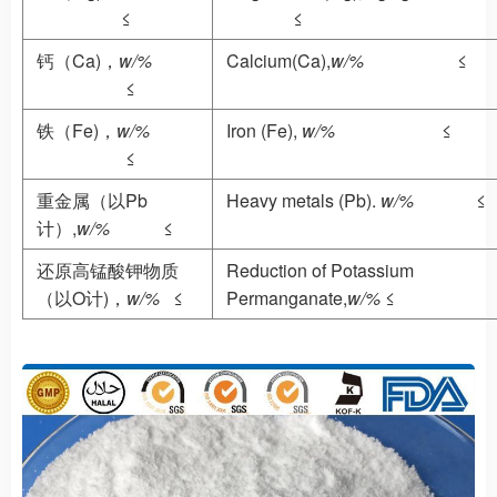
≤
≤
钙（Ca)，
w/%
Calcium(Ca),
w/%
≤
≤
铁（Fe)，
w/%
Iron (Fe),
w/%
≤
≤
重金属（以Pb
Heavy metals (Pb).
w/%
≤
计）,
w/%
≤
还原高锰酸钾物质
Reduction of Potassium
（以O计)，
w/%
≤
Permanganate,
w/%
≤