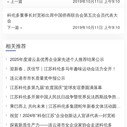
« 上一篇
2019年10月11日 上午9:10
科伦多董事长封宽裕出席中国侨商联合会第五次会员代表大
会
下一篇 »
2019年10月11日 上午9:10
相关推荐
2025年度灌云县优秀企业家先进个人推荐结果公示
迎新春，庆佳节｜江苏科伦多马年趣味运动会活力全开！
连云港市市长质量奖申报公示
江苏科伦多第九届“欢度国庆”篮球友谊赛圆满落幕
江苏科伦多开展中国人民抗日战争暨世界反法西斯战争胜利80周年主题纪念活动
乘巳而上 共向未来 | 江苏科伦多集团蛇年新春文体活动圆满收官
祝贺！2024年“科创江苏”企业创新达人宣讲代表—封宽裕
探索新质生产力——连云港市女企业家协会走进科伦多