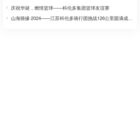
庆祝华诞，燃情篮球——科伦多集团篮球友谊赛
山海骑缘·2024——江苏科伦多骑行团挑战126公里圆满成功！