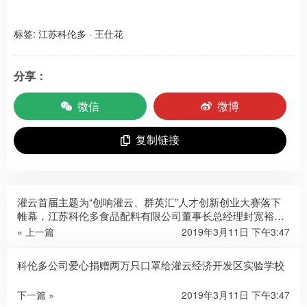
标签:
江苏科伦多
·
王仕花
分享：
微信
微博
复制链接
灌云首届主题为“创响灌云、群英汇”人才创新创业大赛落下
帷幕，江苏科伦多食品配料有限公司董事长总经理封宽裕荣
获成长组冠军
« 上一篇
2019年3月11日 下午3:47
科伦多公司爱心捐赠两万只口罩给灌云经济开发区实验学校
下一篇 »
2019年3月11日 下午3:47