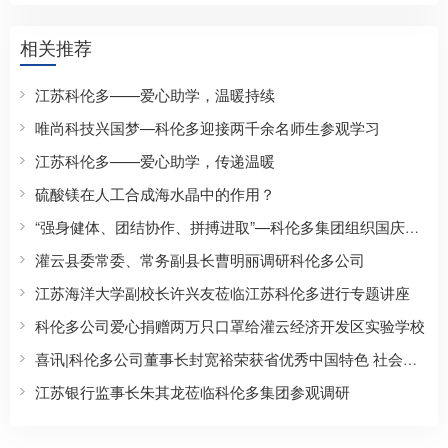
相关推荐
江苏科伦多——爱心助学，温暖持续
唯尚科技兴国梦—科伦多迎接两千余名师生参观学习
江苏科伦多——爱心助学，传递温暖
硫酸镁在人工合成海水晶中的作用？
“强身健体、团结协作、拼搏进取”—科伦多集团组织国庆篮球友谊赛
灌云县委常委、常务副县长曹明丽调研科伦多公司
江苏海洋大学副校长许兴友莅临江苏科伦多进行专题讲座
科伦多公司爱心捐赠两万只口罩给灌云经济开发区实验学校
喜讯|科伦多公司董事长封宽裕荣获省优秀中国特色 社会主义事业建设者荣誉称号
江苏银行监事长朱其龙莅临科伦多集团参观调研