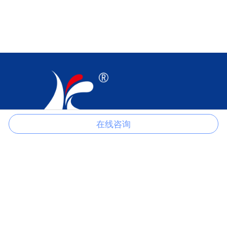
在线咨询
江苏科伦多食品配料有限公司是以生产磷酸盐、柠檬酸盐、氯化物、
硫酸盐、甲酸盐、醋酸盐、草酸盐等产品的一家专业制造商。