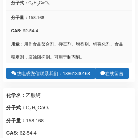
分子式：
C
H
CaO
4
6
4
分子量：
158.168
CAS:
62-54-4
用途
：用作食品螯合剂、抑霉剂、增香剂、钙强化剂、食品
稳定剂，腐蚀阻抑剂。可用于制丙酮。
致电或微信联系我们：18861330168
在线留言
化学名：
乙酸钙
分子式：
C
H
CaO
4
6
4
分子量：
158.168
CAS:
62-54-4