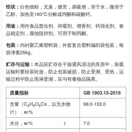
性状：
白色细粉，无臭，微苦，易吸潮，溶于水，微溶于
乙醇。加热至160℃分解成丙酮和碳酸钙。
用途：
用作食品螯合剂、抑霉剂、增香剂、钙强化剂、食
品稳定剂，腐蚀阻抑剂。可用于制丙酮。
包装：
内衬聚乙烯塑料袋，外套复合塑料编织袋包装，每
袋净重25kg。
贮存与运输：
本品应贮存在干燥通风清洁的库房中，装载
运输时要轻装轻放，防止包装破损，防止受潮、受热，运
输过程中防止雨淋受潮，应与有毒物品隔离。
质量指标
GB 1903.15-2016
含量（C
H
O
Ca，以无水物
98.0-102.0
4
6
4
计），
w/%
水分，
w/%
≤
7.0