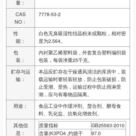
量：
CAS
7778-53-2
NO：
性
白色无臭吸湿性结晶粉末或颗粒，相对密
能：
度为2.564。
包
内衬聚乙烯塑料袋，外套复合塑料编织袋
装：
包装，每袋净重25千克。
贮存与运
本品应贮存在干燥通风清洁的库房中，装
输：
载运输时要轻装轻放，防止包装破损，防
止受潮、受热，运输过程中防止雨淋受
潮，应与有毒物品隔离。
用途：
食品工业中作缓冲剂、螯合剂、酵母食
料、乳化盐、抗氧化增效剂。
其他信
质量指标
GB25563-2010
息：
含量(K3PO4 ,灼烧干
97.0