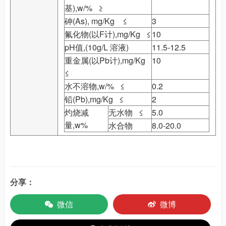
基),w/% ≥
砷(As), mg/Kg ≤
3
氟化物(以F计),mg/Kg ≤
10
pH值,(10g/L 溶液)
11.5-12.5
重金属(以Pb计),mg/Kg
10
≤
水不溶物,w/% ≤
0.2
铅(Pb),mg/Kg ≤
2
灼烧减
无水物 ≤
5.0
量,w%
水合物
8.0-20.0
分享：
微信
微博