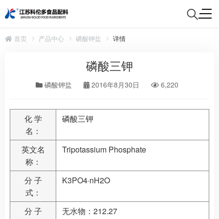
首页
产品中心
磷酸钾盐
详情
磷酸三钾
磷酸钾盐
2016年8月30日
6,220
化 学
磷酸三钾
名：
英文名
Tripotassium Phosphate
称：
分 子
K3PO4·nH2O
式：
分 子
无水物：212.27