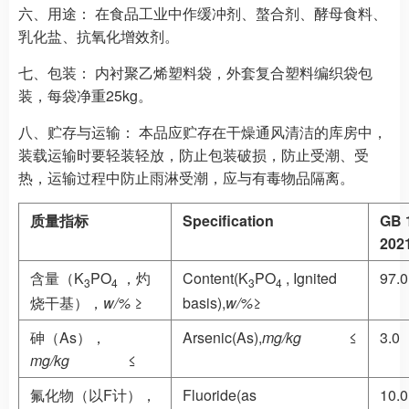
六、用途：
在食品工业中作缓冲剂、螯合剂、酵母食料、
乳化盐、抗氧化增效剂。
七、包装：
内衬聚乙烯塑料袋，外套复合塑料编织袋包
装，每袋净重25kg。
八、贮存与运输：
本品应贮存在干燥通风清洁的库房中，
装载运输时要轻装轻放，防止包装破损，防止受潮、受
热，运输过程中防止雨淋受潮，应与有毒物品隔离。
质量指标
Specification
GB
202
含量（K
PO
，灼
Content(K
PO
, Ignited
97.0
3
4
3
4
烧干基），
w/%
≥
basis),
w/%
≥
砷（As），
Arsenic(As),
mg/kg
≤
3.0
mg/kg
≤
氟化物（以F计），
Fluoride(as
10.0