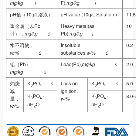
mg/kg
≤
F),
mg/kg
≤
pH值（10g/L溶液）
pH value (10g/L Solution )
11.5
重金属（以Pb
Heavy metal(as
10
计），
mg/kg
≤
Pb),
mg/kg
≤
水不溶物，
Insoluble
0.2
w/%
≤
substances,
w/%
≤
铅（Pb），
Lead(Pb),
mg/kg
≤
2.0
mg/kg
≤
灼烧
K
PO
≤
Loss on
K
PO
≤
5.0
3
4
3
4
减
ignition,
K
PO
·
K
PO
·
8.0-
量，
w/%
3
4
3
4
n
H
O
n
H
O
w/%
2
2