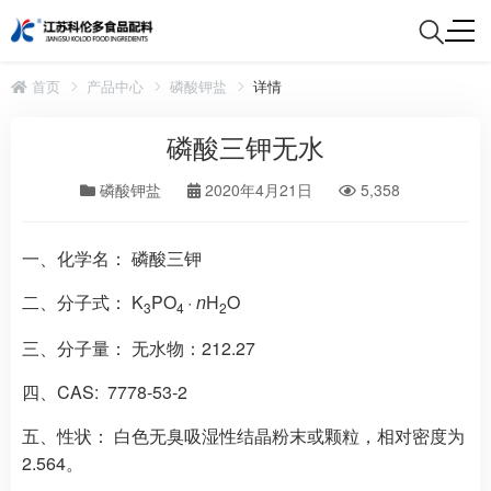
首页
产品中心
磷酸钾盐
详情
磷酸三钾无水
磷酸钾盐
2020年4月21日
5,358
一、化学名：
磷酸三钾
二、分子式：
K
PO
·
n
H
O
3
4
2
三、分子量：
无水物：212.27
四、
CAS:
7778-53-2
五、性状：
白色无臭吸湿性结晶粉末或颗粒，相对密度为
2.564。